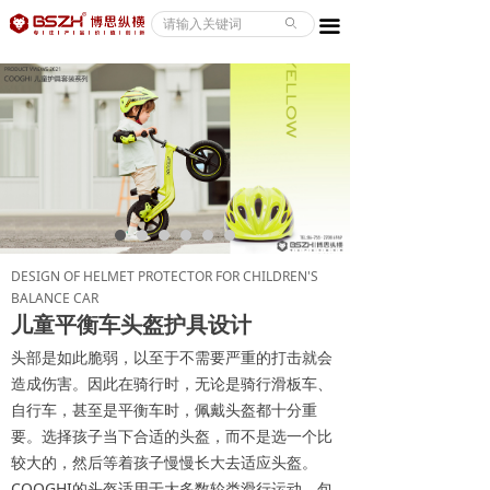
ABOUT/关于
ꄙ
끀
CASE/案例
SERVICE/服务
NEWS/资讯
CONTACT/联系
DESIGN OF HELMET PROTECTOR FOR CHILDREN'S
BALANCE CAR
儿童平衡车头盔护具设计
头部是如此脆弱，以至于不需要严重的打击就会
造成伤害。因此在骑行时，无论是骑行滑板车、
自行车，甚至是平衡车时，佩戴头盔都十分重
要。选择孩子当下合适的头盔，而不是选一个比
较大的，然后等着孩子慢慢长大去适应头盔。
COOGHI的头盔适用于大多数轮类滑行运动，包