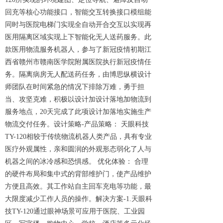
回充等核心功能接口，智能交互转换接口模组能
同时与医院电梯门实现全自动开合交互以实现再
医用隔离区域实现上下智能化无人送药服务。此
款医用物流服务机器人，参与了新冠疫情初期江
西省赣州市赣南医学院附属医院执行新冠疫情任
务。隔离病房无人配送药任务，由博思纵横设计
师团队在时间紧急的情况下排除万难，勇于担
当、攻坚克难，积极以设计加设计落地加物流到
服务地点，20天完成了此项设计加落地实施生产
物流交付任务。
设计策略-
产品策略： 天眼科技
TY-120相较于传统物流机器人类产品，具有专业
医疗外观属性，亲和圆润的外观形态弱化了人与
机器之间的冰冷感和恐惧感。
优化体验： 合理
的硬件布局和集中式的背部维护门，使产品维护
方便且高效。其工作站自主回车充电等功能，最
大限度减少工作人员的操作。
解决方案-
1.天眼科
技TY-120通过眼神场景可应用于医院、工业园