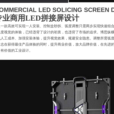
OMMERCIAL LED SOLICING SCREEN 
专业商用LED拼接屏设计
是一款高效可实现一人安装、控制盒秒拆、弧度调整只需两步实现快速组
弧度视觉的体验，已经违背了设计的初衷，也违背了市场的追求。博思纵
低人工成本、加强安装体验，提升视觉效果，规避安全隐患。调整所需弧
，志在获得最佳产品体验的同时，提升商业价值，放大品牌价值，在先进
造有价值的工业设计。