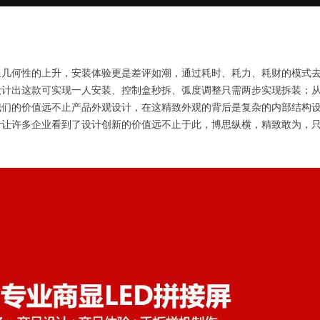
呈几何性的上升，安装体验更是差评如潮，通过耗时、耗力、耗财的模式
设计出这款可实现一人安装、控制盒秒拆、弧度调整只需两步实现拆装；
我们的价值远不止产品外观设计，在这精致外观的背后是复杂的内部结构
计让许多企业看到了设计创新的价值远不止于此，博思纵横，精致敢为，