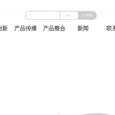
文章
ꀁ
끠
搜索
创新
产品传播
产品整合
新闻
联