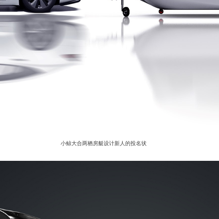
小鲸大合两栖房艇设计新人的投名状