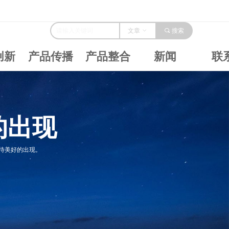
文章
ꀁ
끠
搜索
创新
产品传播
产品整合
新闻
联
的出现
待美好的出现。