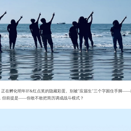
在孵化明年IF&红点奖的隐藏彩蛋。别被"应届生"三个字困住手脚——
，但前提是——你敢不敢把简历调成战斗模式？