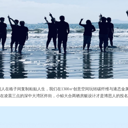
格子间复制粘贴人生，我们在1300㎡创意空间玩转碳纤维与液态金属的
在凌晨三点的深中大湾区炸街，小鲸大合两栖房艇设计才是博思人的投名