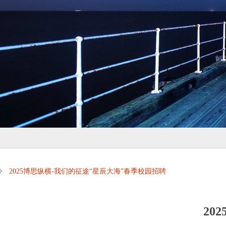
ꄲ
2025博思纵横-我们的征途“星辰大海”春季校园招聘
20